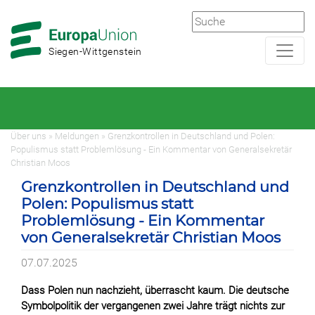
Zur
Zum
Hauptnavigation
Hauptbereich
Siegen-Wittgenstein
Über uns » Meldungen » Grenzkontrollen in Deutschland und Polen:
Populismus statt Problemlösung - Ein Kommentar von Generalsekretär
Christian Moos
Grenzkontrollen in Deutschland und
Polen: Populismus statt
Problemlösung - Ein Kommentar
von Generalsekretär Christian Moos
07.07.2025
Dass Polen nun nachzieht, überrascht kaum. Die deutsche
Symbolpolitik der vergangenen zwei Jahre trägt nichts zur