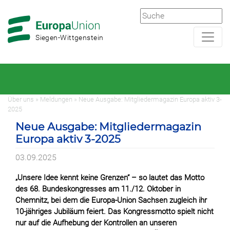
Zur
Zum
Hauptnavigation
Hauptbereich
Siegen-Wittgenstein
Über uns » Meldungen » Neue Ausgabe: Mitgliedermagazin Europa aktiv 3-
2025
Neue Ausgabe: Mitgliedermagazin
Europa aktiv 3-2025
03.09.2025
„Unsere Idee kennt keine Grenzen“ – so lautet das Motto
des 68. Bundeskongresses am 11./12. Oktober in
Chemnitz, bei dem die Europa-Union Sachsen zugleich ihr
10-jähriges Jubiläum feiert. Das Kongressmotto spielt nicht
nur auf die Aufhebung der Kontrollen an unseren