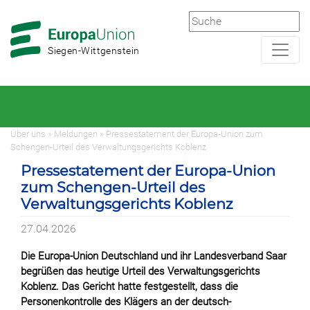
Zur
Zum
Hauptnavigation
Hauptbereich
Siegen-Wittgenstein
Über uns » Meldungen » Pressestatement der Europa-Union zum
Schengen-Urteil des Verwaltungsgerichts Koblenz
Pressestatement der Europa-Union
zum Schengen-Urteil des
Verwaltungsgerichts Koblenz
27.04.2026
Die Europa-Union Deutschland und ihr Landesverband Saar
begrüßen das heutige Urteil des Verwaltungsgerichts
Koblenz. Das Gericht hatte festgestellt, dass die
Personenkontrolle des Klägers an der deutsch-